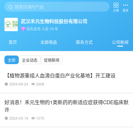
分类
更多
武汉禾元生物科技股份有限公司
钻石会员
入驻
16
年
首页
全部商品
联系方式
公司新闻
全部
企业动态
促销新闻
【植物源重组人血清白蛋白产业化基地】开工建设
2024-09-24
2908
好消息！禾元生物的1类新药的新适应症获得CDE临床默
许
2024-03-19
1075