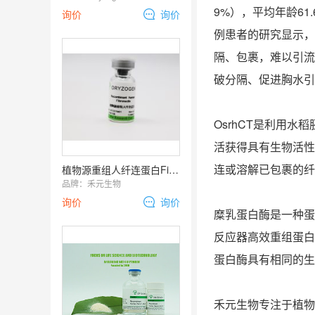
9%），平均年龄61
询价
询价
例患者的研究显示，
隔、包裹，难以引流
破分隔、促进胸水引
OsrhCT是利用
活获得具有生物活性
连或溶解已包裹的纤
植物源重组人纤连蛋白Fibronectin
品牌：
禾元生物
询价
询价
糜乳蛋白酶是一种蛋
反应器高效重组蛋白质
蛋白酶具有相同的生
禾元生物专注于植物