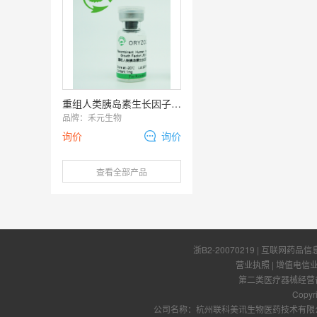
重组人类胰岛素生长因子-1 (Recombinant Human Insulin-like Growth Factor-1 LR3)， rhIGF-1 LR3
品牌：
禾元生物
询价
询价
查看全部产品
浙B2-20070219
| 互联网药品信
营业执照
|
增值电信
第二类医疗器械经营备案
Copyr
公司名称：杭州联科美讯生物医药技术有限