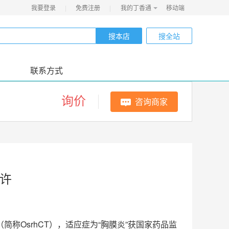
我要登录
|
免费注册
|
我的丁香通
移动端
搜本店
搜全站
联系方式
询价
咨询商家
默许
简称OsrhCT），适应症为“胸膜炎”获国家药品监