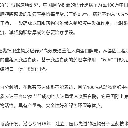
.6岁；根据这项研究，中国胸腔积液的估计患病率为每100万中国成
胸膜腔感染的发病率平均每年增加了约2.8%，病死率约为10%
干净，一般静脉或口服药物很难渗入到积液中发挥作用，此时采
流、减轻胸膜增厚成为必要治疗手段。
水稻胚乳细胞生物反应器来高效表达重组人糜蛋白酶原，从基因工
的重组人糜蛋白酶。基于糜蛋白酶的药理学作用，OsrhCT作
维蛋白，便于积液引流。
白分解酶，在现有表达体系不能表达，目前100%从动物组织
HiExp
表达平台Oryz
成功地表达重组人糜蛋白酶，它是国际上第一
物活性，具有产量高、安全性好和绿色环保等优点。
新药研发，潜心专研18年，建立了国际先进的植物分子医药技