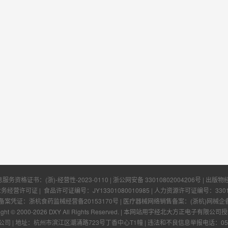
息服务资格证书：
(浙)-经营性-2023-0110
|
浙公网安备 33010802004206号
| 出版物
业务经营许可证
| 食品许可证编号：
JY13301080010985
| 人力资源许可证编号：
330
凭证：浙杭食药监械经营备20153170号 | 医疗器械网络销售备案：(浙杭)网械企备字[
ight © 2000-
2026
DXY All Rights Reserved.
|
本网站用字经北大方正电子有限公司授
公司
|
地址：杭州市滨江区潮涌路723号丁香中心T1幢
|
违法和不良信息举报电话：0571-