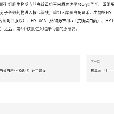
HiExp
胚乳细胞生物反应器高效重组蛋白质表达平台Oryz
、重组蛋
分子长效药物进入核心管线。重组人糜蛋白酶是禾元生物继HY10
菌酶口服液）、HY1003（植物源重组α-1抗胰蛋白酶）、HY1
）之后，第6个获批进入临床试验的原研药。
下一篇
白蛋白产业化基地】开工建设
抗真菌卫士—