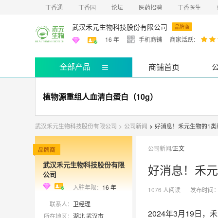
丁香通
丁香园
论坛
医药招聘
丁香医生
武汉禾元生物科技股份有限公司
品牌商
16
年
手机商铺
商家活跃：
全部产品
商铺首页
植物源重组人血清白蛋白（10g）
武汉禾元生物科技股份有限公司
>
公司新闻
>
好消息！禾元生物的1类
公司新闻
/
正文
武汉禾元生物科技股份有限
好消息！禾元
公司
入驻年限：
16
年
1076
人阅读
发布时间
联系人：
卫经理
2024年3月19日
所在地区：
湖北 武汉市