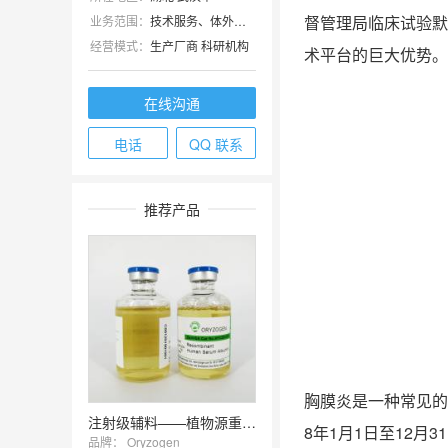
督管理局临床试验默
业务范围：
技术服务、体外诊断、医疗器械、试剂、细胞库 / 细胞培养、原辅料包材
经营模式：
生产厂商 科研机构
术平台的巨大优势。
在线沟通
电话
QQ 联系
推荐产品
胸膜炎是一种常见的
注射级辅料——植物源重组人血清白蛋白OsrHSA优势供应
8年1月1日至12月
品牌：
Oryzogen