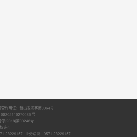
经营许可证：
新出发滨字第0064号
108202110270036 号
2018]第00246号
权许可
28229157
|
业务洽谈：0571-28229157