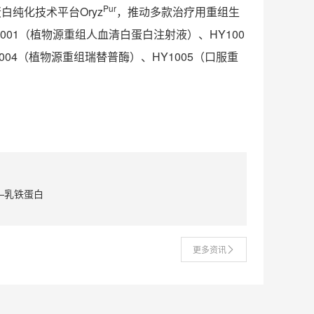
Pur
白纯化技术平台Oryz
，推动多款治疗用重组生
01（植物源重组人血清白蛋白注射液）、HY100
004（植物源重组瑞替普酶）、HY1005（口服重
—乳铁蛋白
更多资讯