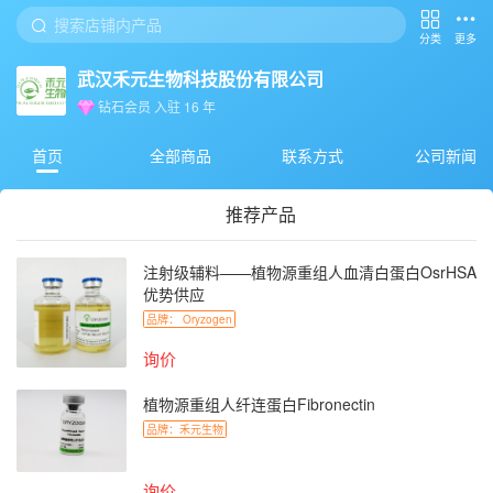
分类
更多
武汉禾元生物科技股份有限公司
钻石会员
入驻
16
年
首页
全部商品
联系方式
公司新闻
推荐产品
注射级辅料——植物源重组人血清白蛋白OsrHSA
优势供应
品牌：
Oryzogen
询价
植物源重组人纤连蛋白Fibronectin
品牌：
禾元生物
询价